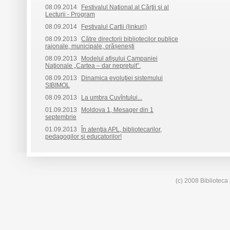
08.09.2014
Festivalul Naţional al Cărţii şi al
Lecturii - Program
08.09.2014
Festivalul Cartii (linkuri)
08.09.2013
Către directorii bibliotecilor publice
raionale, municipale, orășenești
08.09.2013
Modelul afişului Campaniei
Naţionale „Cartea – dar nepreţuit”.
08.09.2013
Dinamica evoluţiei sistemului
SIBIMOL
08.09.2013
La umbra Cuvîntului...
01.09.2013
Moldova 1, Mesager din 1
septembrie
01.09.2013
În atenţia APL, bibliotecarilor,
pedagogilor şi educatorilor!
(c) 2008 Biblioteca