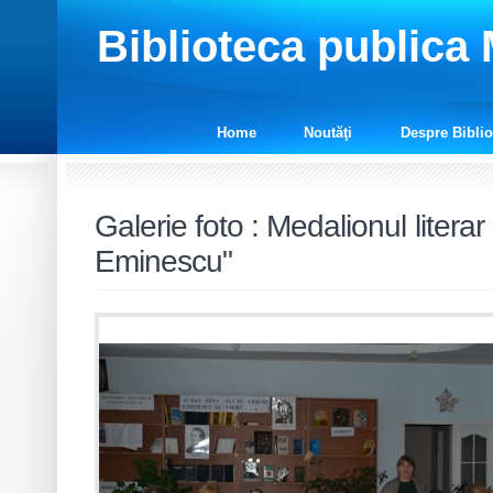
Biblioteca publica
Home
Noutăţi
Despre Biblio
Galerie foto
:
Medalionul literar
Eminescu"