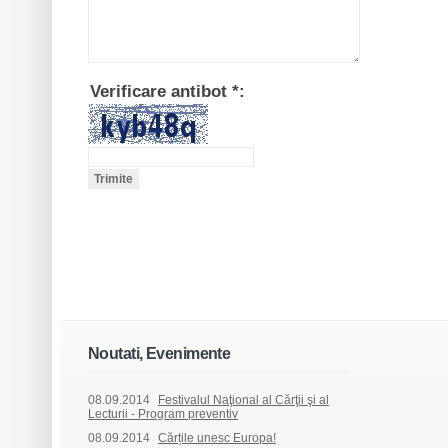
Verificare antibot
*
:
Noutati, Evenimente
08.09.2014
Festivalul Naţional al Cărţii şi al
Lecturii - Program preventiv
08.09.2014
Cărțile unesc Europa!