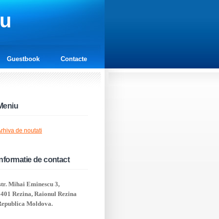
cu
Guestbook
Contacte
Meniu
rhiva de noutati
Informatie de contact
tr. Mihai Eminescu 3,
5401 Rezina, Raionul Rezina
Republica Moldova.