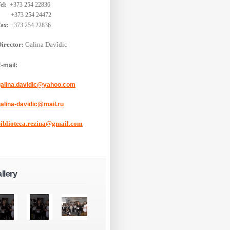
el: ‎
+373 254 22836
+373 254 24472
Fax:
+373 254 22836
irector:
Galina Davîdic
-mail:
galina.davidic@yahoo.com
alina-davidic@mail.ru
biblioteca.rezina@gmail.com
llery