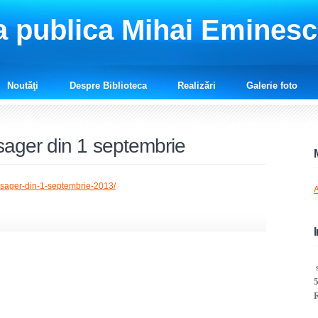
a publica Mihai Emines
Noutăţi
Despre Biblioteca
Realizări
Galerie foto
ager din 1 septembrie
esager-din-1-septembrie-2013/
A
s