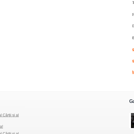
T
D
E
g
Ga
 Cărţii şi al
a!
 Cărţii şi al