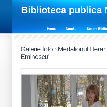
Biblioteca publica
Home
Noutăţi
Despre Biblio
Galerie foto
:
Medalionul literar
Eminescu"