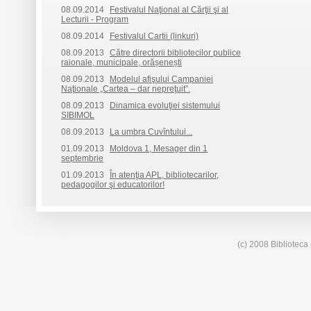
08.09.2014
Festivalul Naţional al Cărţii şi al
Lecturii - Program
08.09.2014
Festivalul Cartii (linkuri)
08.09.2013
Către directorii bibliotecilor publice
raionale, municipale, orășenești
08.09.2013
Modelul afişului Campaniei
Naţionale „Cartea – dar nepreţuit”.
08.09.2013
Dinamica evoluţiei sistemului
SIBIMOL
08.09.2013
La umbra Cuvîntului...
01.09.2013
Moldova 1, Mesager din 1
septembrie
01.09.2013
În atenţia APL, bibliotecarilor,
pedagogilor şi educatorilor!
(c) 2008 Biblioteca