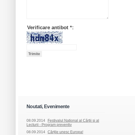
Verificare antibot
*
:
Noutati, Evenimente
08.09.2014
Festivalul Naţional al Cărţii şi al
Lecturii - Program preventiv
08.09.2014
Cărțile unesc Europa!