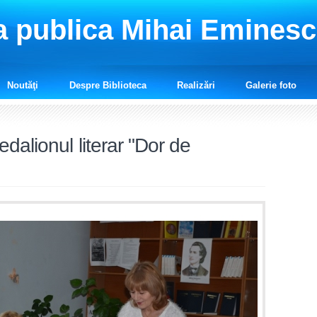
a publica Mihai Emines
Noutăţi
Despre Biblioteca
Realizări
Galerie foto
dalionul literar "Dor de