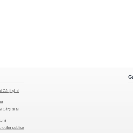
Ga
 Cărţii şi al
a!
 Cărţii şi al
kuri)
iotecilor publice