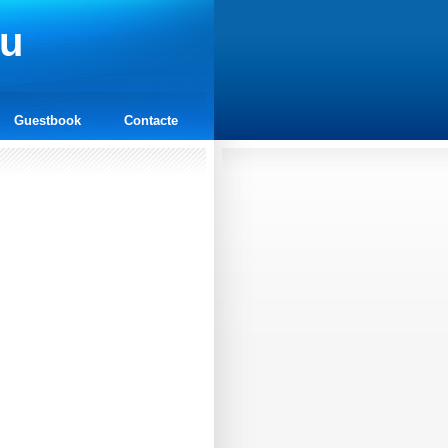
cu
Guestbook
Contacte