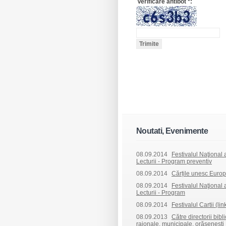
Verificare antibot
*
:
Noutati, Evenimente
08.09.2014
Festivalul Naţional al
Lecturii - Program preventiv
08.09.2014
Cărțile unesc Europ
08.09.2014
Festivalul Naţional al
Lecturii - Program
08.09.2014
Festivalul Cartii (lin
08.09.2013
Către directorii bibl
raionale, municipale, orășenești