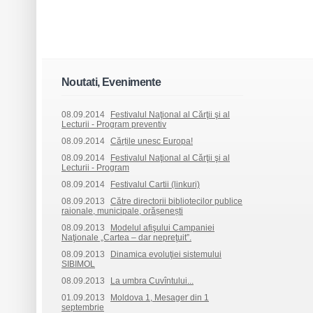
Noutati, Evenimente
08.09.2014
Festivalul Naţional al Cărţii şi al
Lecturii - Program preventiv
08.09.2014
Cărțile unesc Europa!
08.09.2014
Festivalul Naţional al Cărţii şi al
Lecturii - Program
08.09.2014
Festivalul Cartii (linkuri)
08.09.2013
Către directorii bibliotecilor publice
raionale, municipale, orășenești
08.09.2013
Modelul afişului Campaniei
Naţionale „Cartea – dar nepreţuit”.
08.09.2013
Dinamica evoluţiei sistemului
SIBIMOL
08.09.2013
La umbra Cuvîntului...
01.09.2013
Moldova 1, Mesager din 1
septembrie