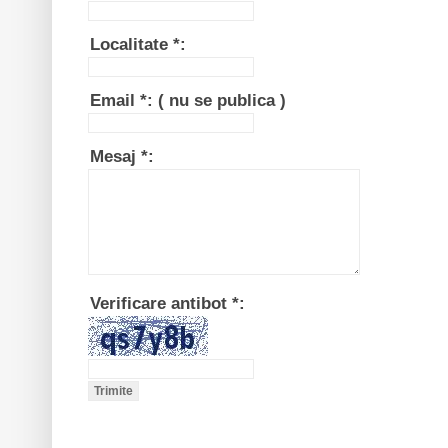
Localitate
*
:
Email
*
:
( nu se publica )
Mesaj
*
:
Verificare antibot
*
: