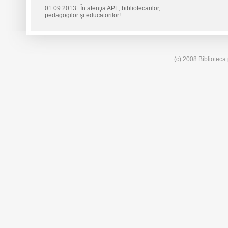
01.09.2013
În atenţia APL, bibliotecarilor,
pedagogilor şi educatorilor!
(c) 2008 Biblioteca