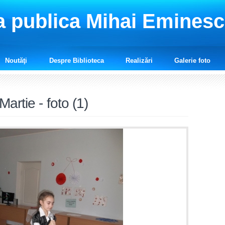
a publica Mihai Emines
Noutăţi
Despre Biblioteca
Realizări
Galerie foto
Martie - foto (1)