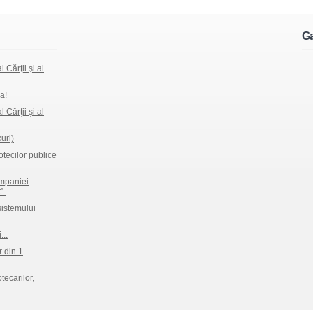
Ga
 Cărţii şi al
a!
 Cărţii şi al
kuri)
iotecilor publice
ampaniei
”.
sistemului
...
 din 1
tecarilor,