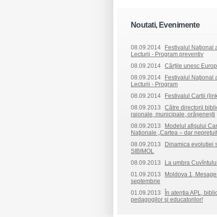
Noutati, Evenimente
08.09.2014
Festivalul Naţional al
Lecturii - Program preventiv
08.09.2014
Cărțile unesc Europ
08.09.2014
Festivalul Naţional al
Lecturii - Program
08.09.2014
Festivalul Cartii (lin
08.09.2013
Către directorii bibl
raionale, municipale, orășenești
08.09.2013
Modelul afişului C
Naţionale „Cartea – dar nepreţuit
08.09.2013
Dinamica evoluţiei 
SIBIMOL
08.09.2013
La umbra Cuvîntului
01.09.2013
Moldova 1, Mesager
septembrie
01.09.2013
În atenţia APL, biblio
pedagogilor şi educatorilor!