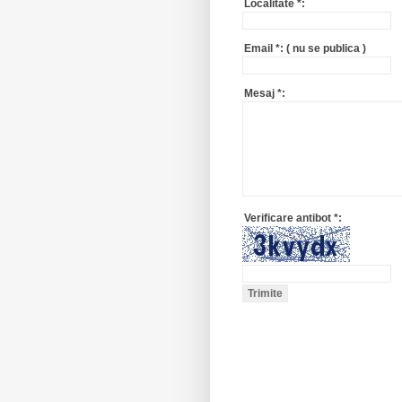
Localitate
*
:
Email
*
:
( nu se publica )
Mesaj
*
:
Verificare antibot
*
: