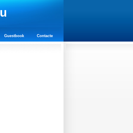
cu
Guestbook
Contacte