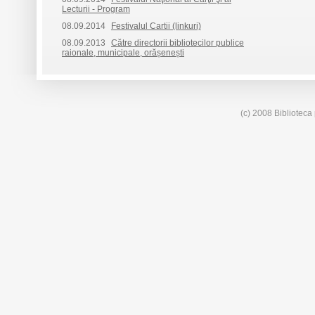
Lecturii - Program
08.09.2014
Festivalul Cartii (linkuri)
08.09.2013
Către directorii bibliotecilor publice
raionale, municipale, orășenești
(c) 2008 Biblioteca